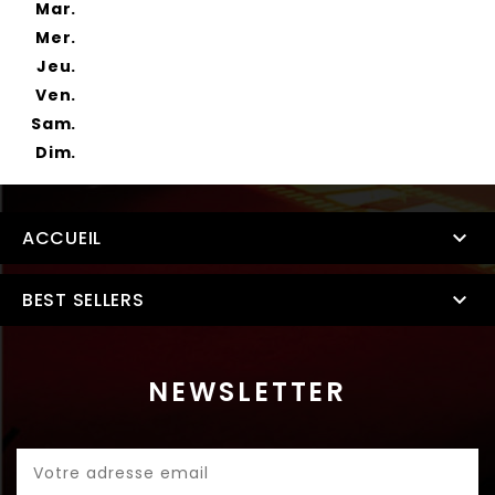
Mar.
Mer.
Jeu.
Ven.
Sam.
Dim.
ACCUEIL

BEST SELLERS

NEWSLETTER